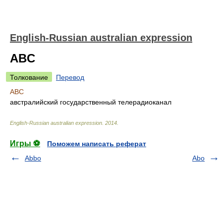
English-Russian australian expression
ABC
Толкование
Перевод
ABC
австралийский государственный телерадиоканал
English-Russian australian expression
.
2014
.
Игры ⚽
Поможем написать реферат
Abbo
Abo