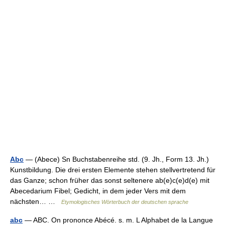
Abc
— (Abece) Sn Buchstabenreihe std. (9. Jh., Form 13. Jh.)
Kunstbildung. Die drei ersten Elemente stehen stellvertretend für
das Ganze; schon früher das sonst seltenere ab(e)c(e)d(e) mit
Abecedarium Fibel; Gedicht, in dem jeder Vers mit dem
nächsten… …
Etymologisches Wörterbuch der deutschen sprache
abc
— ABC. On prononce Abécé. s. m. L Alphabet de la Langue