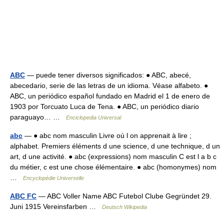
ABC
— puede tener diversos significados: ● ABC, abecé,
abecedario, serie de las letras de un idioma. Véase alfabeto. ●
ABC, un periódico español fundado en Madrid el 1 de enero de
1903 por Torcuato Luca de Tena. ● ABC, un periódico diario
paraguayo… …
Enciclopedia Universal
abc
— ● abc nom masculin Livre où l on apprenait à lire ;
alphabet. Premiers éléments d une science, d une technique, d un
art, d une activité. ● abc (expressions) nom masculin C est l a b c
du métier, c est une chose élémentaire. ● abc (homonymes) nom
…
Encyclopédie Universelle
ABC FC
— ABC Voller Name ABC Futebol Clube Gegründet 29.
Juni 1915 Vereinsfarben …
Deutsch Wikipedia