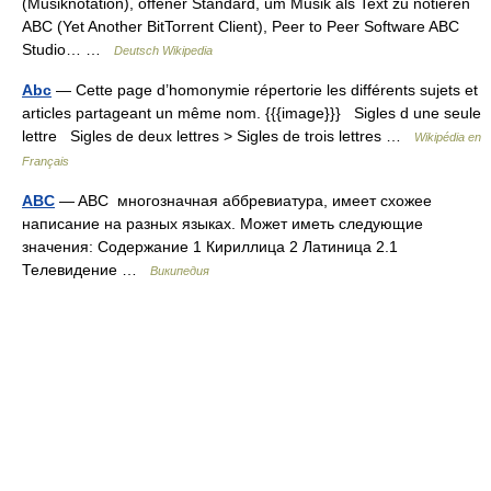
(Musiknotation), offener Standard, um Musik als Text zu notieren
ABC (Yet Another BitTorrent Client), Peer to Peer Software ABC
Studio… …
Deutsch Wikipedia
Abc
— Cette page d’homonymie répertorie les différents sujets et
articles partageant un même nom. {{{image}}} Sigles d une seule
lettre Sigles de deux lettres > Sigles de trois lettres …
Wikipédia en
Français
ABC
— ABC многозначная аббревиатура, имеет схожее
написание на разных языках. Может иметь следующие
значения: Содержание 1 Кириллица 2 Латиница 2.1
Телевидение …
Википедия