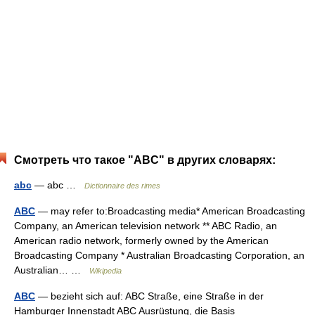
Смотреть что такое "ABC" в других словарях:
abc
— abc …
Dictionnaire des rimes
ABC
— may refer to:Broadcasting media* American Broadcasting
Company, an American television network ** ABC Radio, an
American radio network, formerly owned by the American
Broadcasting Company * Australian Broadcasting Corporation, an
Australian… …
Wikipedia
ABC
— bezieht sich auf: ABC Straße, eine Straße in der
Hamburger Innenstadt ABC Ausrüstung, die Basis