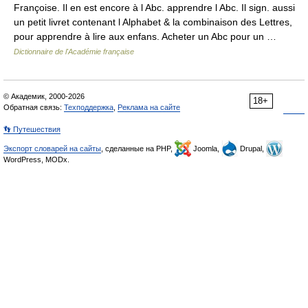
Françoise. Il en est encore à l Abc. apprendre l Abc. Il sign. aussi
un petit livret contenant l Alphabet & la combinaison des Lettres,
pour apprendre à lire aux enfans. Acheter un Abc pour un …
Dictionnaire de l'Académie française
© Академик, 2000-2026
18+
Обратная связь:
Техподдержка
,
Реклама на сайте
👣 Путешествия
Экспорт словарей на сайты
, сделанные на PHP,
Joomla,
Drupal,
WordPress, MODx.